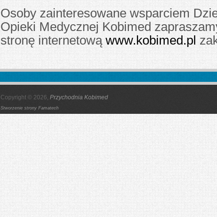
Osoby zainteresowane wsparciem Dz
Opieki Medycznej Kobimed zapraszam
stronę internetową
www.kobimed.pl
za
Copyright © 2026,
Przychodnia Kobimed
Stworzenie strony
Famatech