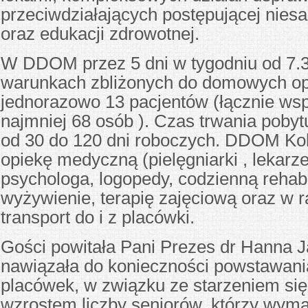
przeciwdziałających postępującej nies
oraz edukacji zdrowotnej.
W DDOM przez 5 dni w tygodniu od 7.3
warunkach zbliżonych do domowych op
jednorazowo 13 pacjentów (łącznie wsp
najmniej 68 osób ). Czas trwania pobyt
od 30 do 120 dni roboczych. DDOM K
opiekę medyczną (pielęgniarki , lekarz
psychologa, logopedy, codzienną rehabil
wyżywienie, terapię zajęciową oraz w r
transport do i z placówki.
Gości powitała Pani Prezes dr Hanna J
nawiązała do konieczności powstawani
placówek, w związku ze starzeniem się
wzrostem liczby seniorów, którzy wymag