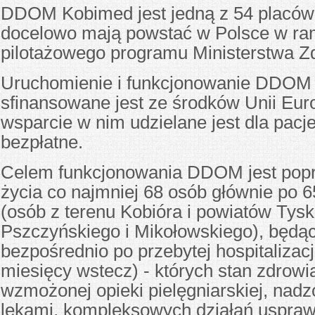
DDOM Kobimed jest jedną z 54 placów
docelowo mają powstać w Polsce w r
pilotażowego programu Ministerstwa Z
Uruchomienie i funkcjonowanie DDOM
sfinansowane jest ze środków Unii Euro
wsparcie w nim udzielane jest dla pacj
bezpłatne.
Celem funkcjonowania DDOM jest popr
życia co najmniej 68 osób głównie po 6
(osób z terenu Kobióra i powiatów Tysk
Pszczyńskiego i Mikołowskiego), będą
bezpośrednio po przebytej hospitalizacj
miesięcy wstecz) - których stan zdro
wzmożonej opieki pielęgniarskiej, nad
lekami, kompleksowych działań uspraw